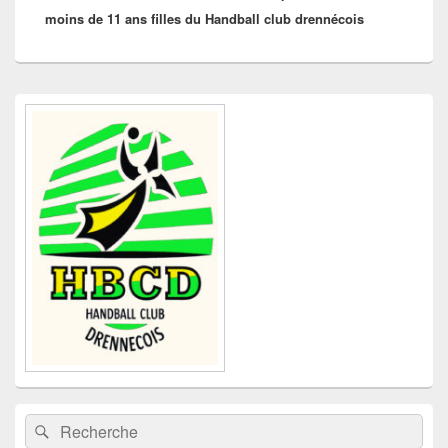
moins de 11 ans filles du Handball club drennécois
Zone
principale
de
widget
pour
la
barre
latérale
Recherche :
Rechercher