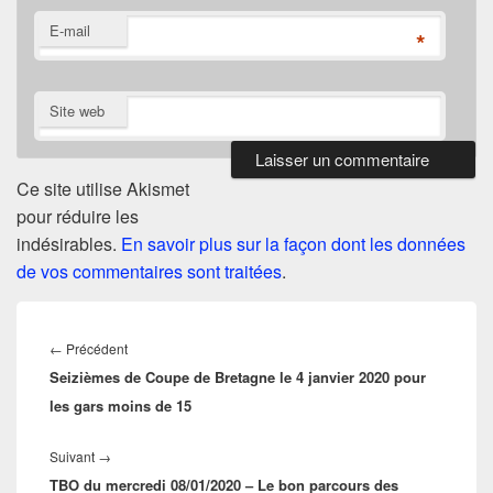
E-mail
*
Site web
Ce site utilise Akismet
pour réduire les
indésirables.
En savoir plus sur la façon dont les données
de vos commentaires sont traitées
.
Navigation
de
Article
←
Précédent
l’article
Seizièmes de Coupe de Bretagne le 4 janvier 2020 pour
précédent :
les gars moins de 15
Article
Suivant
→
TBO du mercredi 08/01/2020 – Le bon parcours des
suivant :