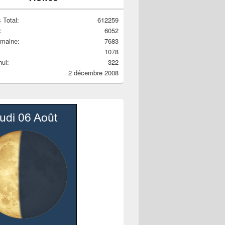
 Total:
612259
:
6052
emaine:
7683
1078
hui:
322
2 décembre 2008