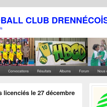
DBALL CLUB DRENNÉCOİ
is
Convocations
Résultats
Albums
Forum
Nous 
Zone
principale
s licenciés le 27 décembre
de
widget
pour
la