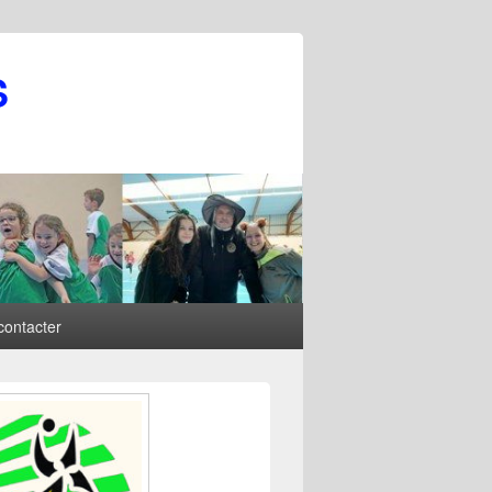
S
contacter