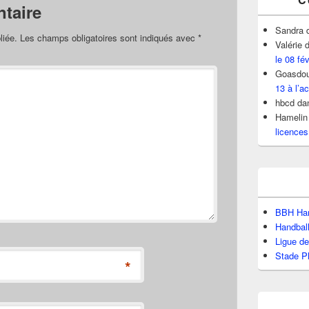
taire
Sandra
liée.
Les champs obligatoires sont indiqués avec
*
Valérie
d
le 08 fé
Goasdou
13 à l’ac
hbcd
da
Hamelin
licences
BBH Han
Handbal
Ligue d
Stade P
*