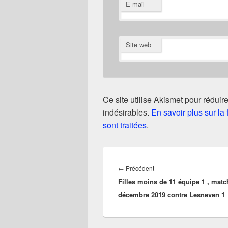
E-mail
Site web
Ce site utilise Akismet pour réduire
indésirables.
En savoir plus sur l
sont traitées
.
Navigation
de
Article
←
Précédent
l’article
Filles moins de 11 équipe 1 , matc
précédent :
décembre 2019 contre Lesneven 1