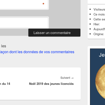
*
Visiteurs
Ce mois
Cette s
Hier:
Aujourd'
Origine:
 les
a façon dont les données de vos commentaires
Article
Suivant
→
h du 14
Noël 2019 des jeunes licenciés
suivant :