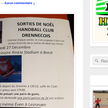
—
Aucun commentaire ↓
barre
latérale
Recherche 
Rech