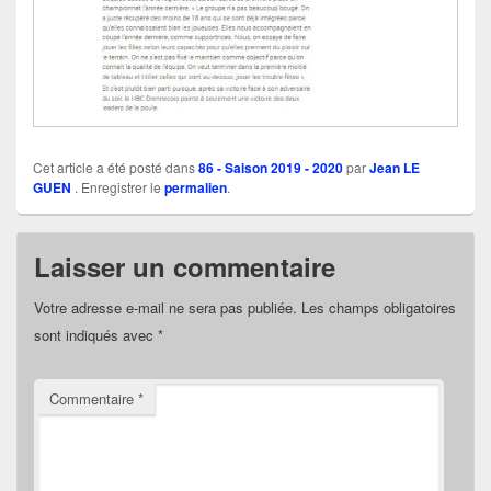
Cet article a été posté dans
86 - Saison 2019 - 2020
par
Jean LE
GUEN
. Enregistrer le
permalien
.
Laisser un commentaire
Votre adresse e-mail ne sera pas publiée.
Les champs obligatoires
sont indiqués avec
*
Commentaire
*