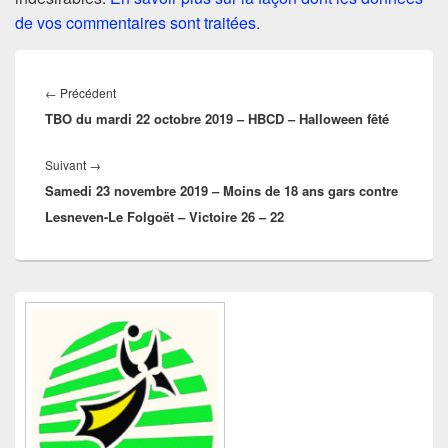
de vos commentaires sont traitées
.
Navigation
de
Article
←
Précédent
l’article
TBO du mardi 22 octobre 2019 – HBCD – Halloween fêté
précédent :
Article
Suivant
→
Samedi 23 novembre 2019 – Moins de 18 ans gars contre
suivant :
Lesneven-Le Folgoët – Victoire 26 – 22
Zone
principale
de
widget
pour
la
barre
latérale