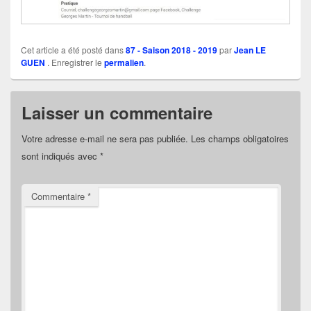
Cet article a été posté dans
87 - Saison 2018 - 2019
par
Jean LE
GUEN
. Enregistrer le
permalien
.
Laisser un commentaire
Votre adresse e-mail ne sera pas publiée.
Les champs obligatoires
sont indiqués avec
*
Commentaire
*