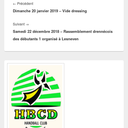
de
Article
←
Précédent
l’article
Dimanche 20 janvier 2019 – Vide dressing
précédent :
Article
Suivant
→
Samedi 22 décembre 2018 – Rassemblement drennécois
suivant :
des débutants 1 organisé à Lesneven
Zone
principale
de
widget
pour
la
barre
latérale