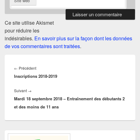
Site web
Ce site utilise Akismet
pour réduire les
indésirables.
En savoir plus sur la façon dont les données
de vos commentaires sont traitées
.
Navigation
de
Article
←
Précédent
l’article
Inscriptions 2018-2019
précédent :
Article
Suivant
→
Mardi 18 septembre 2018 – Entraînement des débutants 2
suivant :
et des moins de 11 ans
Zone
principale