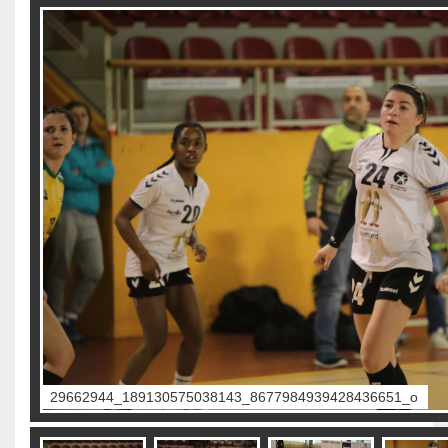
89130575038143_8677984939428436651_o