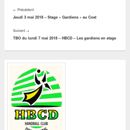
Navigation
de
Article
←
Précédent
l’article
Jeudi 3 mai 2018 – Stage « Gardiens » au Coat
précédent :
Article
Suivant
→
TBO du lundi 7 mai 2018 – HBCD – Les gardiens en stage
suivant :
Zone
principale
de
widget
pour
la
barre
latérale