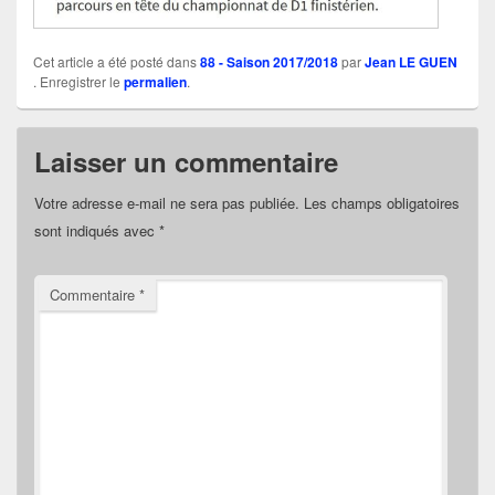
Cet article a été posté dans
88 - Saison 2017/2018
par
Jean LE GUEN
. Enregistrer le
permalien
.
Laisser un commentaire
Votre adresse e-mail ne sera pas publiée.
Les champs obligatoires
sont indiqués avec
*
Commentaire
*