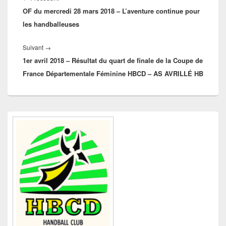
l’article
OF du mercredi 28 mars 2018 – L’aventure continue pour
précédent :
les handballeuses
Article
Suivant
→
1er avril 2018 – Résultat du quart de finale de la Coupe de
suivant :
France Départementale Féminine HBCD – AS AVRILLÉ HB
Zone
principale
de
widget
pour
la
barre
latérale