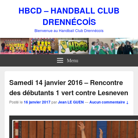
HBCD – HANDBALL CLUB
DRENNÉCOİS
Bienvenue au Handball Club Drennécois
Menu
Samedi 14 janvier 2016 – Rencontre
des débutants 1 vert contre Lesneven
Posté le
16 janvier 2017
par
Jean LE GUEN
—
Aucun commentaire ↓