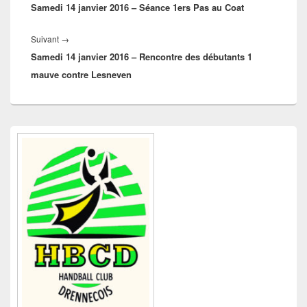
l’article
Samedi 14 janvier 2016 – Séance 1ers Pas au Coat
précédent :
Article
Suivant
→
Samedi 14 janvier 2016 – Rencontre des débutants 1
suivant :
mauve contre Lesneven
Zone
principale
de
widget
pour
la
barre
latérale