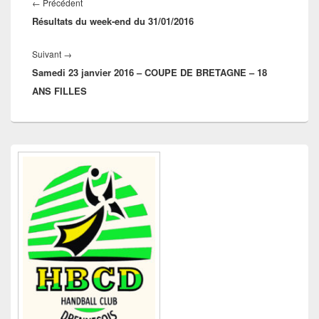
de
Article
←
Précédent
l’article
Résultats du week-end du 31/01/2016
précédent :
Article
Suivant
→
Samedi 23 janvier 2016 – COUPE DE BRETAGNE – 18
suivant :
ANS FILLES
Zone
principale
de
widget
pour
la
barre
latérale