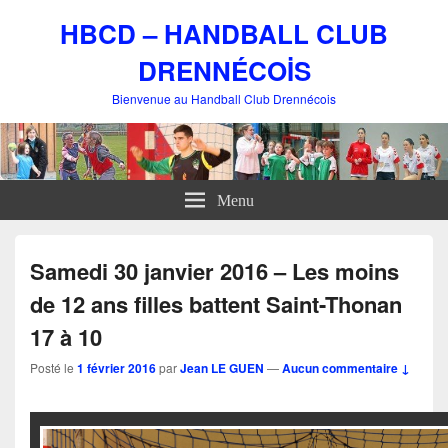
HBCD – HANDBALL CLUB
DRENNÉCOİS
Bienvenue au Handball Club Drennécois
Menu
Samedi 30 janvier 2016 – Les moins
de 12 ans filles battent Saint-Thonan
17 à 10
Posté le
1 février 2016
par
Jean LE GUEN
—
Aucun commentaire ↓