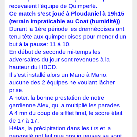
recevaient l’équipe de Quimperlé.
Ce match s’est joué à Ploudaniel à 19h15
(terrain impraticable au Coat (humidité))
Durant la 1ère période les drennécoises ont
tenu tête aux q
uimperloises
pour mener d’un
but à la pause: 11 à 10.
En début de seconde mi-temps les
adversaires du jour sont revenues à la
hauteur du HBCD.
Il s’est installé alors un Mano à Mano,
aucune des 2 équipes ne voulant lâcher
prise.
A noter, la bonne prestation de notre
gardienne Alex, qui a multiplié les parades.
A 4 mn du coup de sifflet final, le score était
de 17 à 17.
Hélas, la précipitation dans les tirs et la
nervosité ont fait que nos joueuses se sont