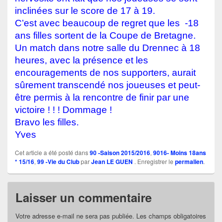
inclinées sur le score de 17 à 19.
C’est avec beaucoup de regret que les -18
ans filles sortent de la Coupe de Bretagne.
Un match dans notre salle du Drennec à 18
heures, avec la présence et les
encouragements de nos supporters, aurait
sûrement
transcendé
nos joueuses et peut-
être permis à la rencontre de finir par une
victoire ! ! ! Dommage !
Bravo les filles.
Yves
Cet article a été posté dans
90 -Saison 2015/2016
,
9016- Moins 18ans
* 15/16
,
99 -Vie du Club
par
Jean LE GUEN
. Enregistrer le
permalien
.
Laisser un commentaire
Votre adresse e-mail ne sera pas publiée.
Les champs obligatoires