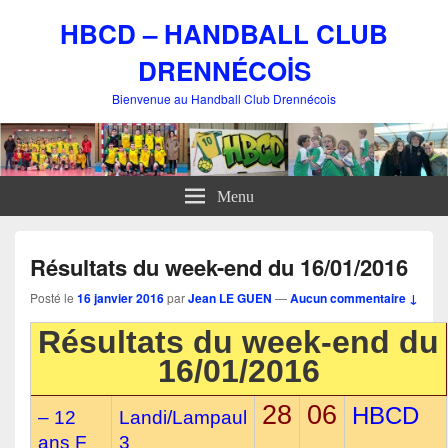
HBCD – HANDBALL CLUB
DRENNÉCOİS
Bienvenue au Handball Club Drennécois
Menu
Résultats du week-end du 16/01/2016
Posté le
16 janvier 2016
par
Jean LE GUEN
—
Aucun commentaire ↓
Résultats du week-end du
16/01/2016
28
06
HBCD
– 12
Landi/Lampaul
ans F
3