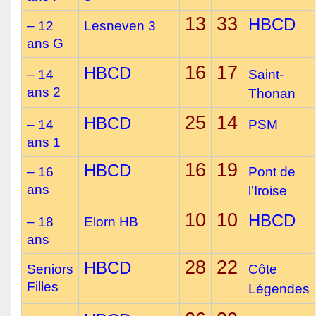
13
33
HBCD
– 12
Lesneven 3
ans G
16
17
HBCD
– 14
Saint-
ans 2
Thonan
25
14
HBCD
– 14
PSM
ans 1
16
19
HBCD
– 16
Pont de
ans
l’Iroise
10
10
HBCD
– 18
Elorn HB
ans
28
22
HBCD
Seniors
Côte
Filles
Légendes