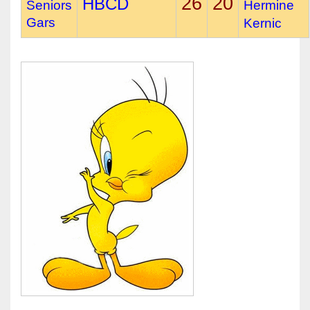
26
20
HBCD
Seniors
Hermine
Gars
Kernic