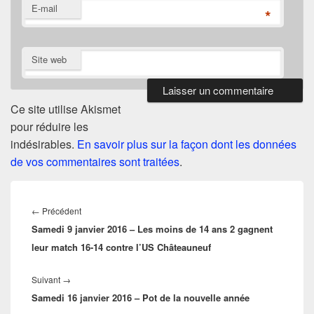
E-mail
*
Site web
Ce site utilise Akismet
pour réduire les
indésirables.
En savoir plus sur la façon dont les données
de vos commentaires sont traitées
.
Navigation
de
Article
←
Précédent
l’article
Samedi 9 janvier 2016 – Les moins de 14 ans 2 gagnent
précédent :
leur match 16-14 contre l’US Châteauneuf
Article
Suivant
→
Samedi 16 janvier 2016 – Pot de la nouvelle année
suivant :