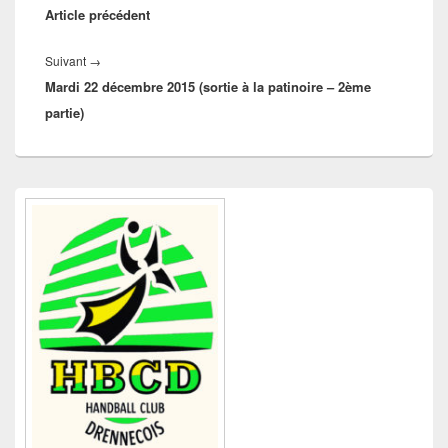
l’article
Article précédent
précédent :
Article
Suivant
→
Mardi 22 décembre 2015 (sortie à la patinoire – 2ème
suivant :
partie)
Zone
principale
de
widget
pour
la
barre
latérale