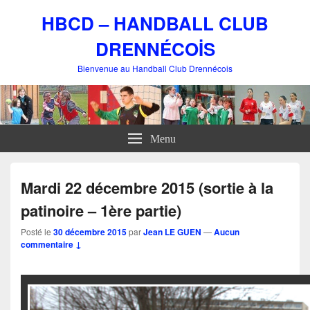
HBCD – HANDBALL CLUB
DRENNÉCOİS
Bienvenue au Handball Club Drennécois
Menu
Mardi 22 décembre 2015 (sortie à la
patinoire – 1ère partie)
Posté le
30 décembre 2015
par
Jean LE GUEN
—
Aucun
commentaire ↓