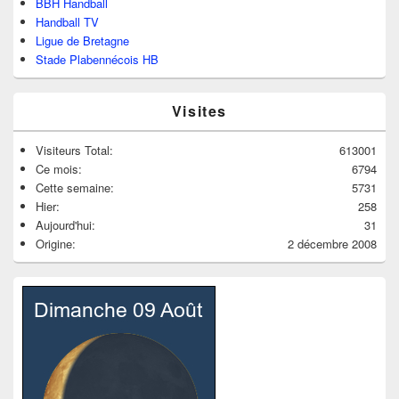
BBH Handball
Handball TV
Ligue de Bretagne
Stade Plabennécois HB
Visites
Visiteurs Total:
613001
Ce mois:
6794
Cette semaine:
5731
Hier:
258
Aujourd'hui:
31
Origine:
2 décembre 2008