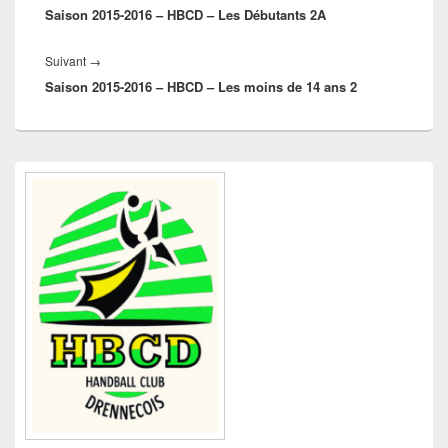
l’article
Saison 2015-2016 – HBCD – Les Débutants 2A
précédent :
Article
Suivant
→
Saison 2015-2016 – HBCD – Les moins de 14 ans 2
suivant :
Zone
principale
de
widget
pour
la
barre
latérale