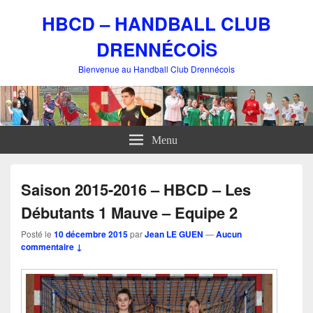
HBCD – HANDBALL CLUB
DRENNÉCOİS
Bienvenue au Handball Club Drennécois
Menu
Saison 2015-2016 – HBCD – Les
Débutants 1 Mauve – Equipe 2
Posté le
10 décembre 2015
par
Jean LE GUEN
—
Aucun
commentaire ↓