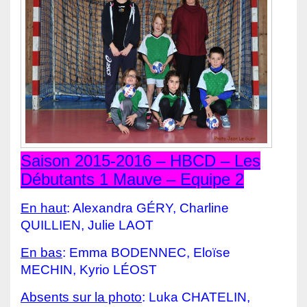
Saison 2015-2016 – HBCD – Les
Débutants 1 Mauve – Equipe 2
En haut
: Alexandra GÉRY, Charline
QUILLIEN, Julie LAOT
En bas
: Emma BODENNEC, Eloïse
MECHIN, Kyrio LÉOST
Absents sur la photo
: Luka CHATELIN,