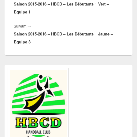
l’article
Saison 2015-2016 – HBCD – Les Débutants 1 Vert –
précédent :
Equipe 1
Article
Suivant
→
Saison 2015-2016 – HBCD – Les Débutants 1 Jaune –
suivant :
Equipe 3
Zone
principale
de
widget
pour
la
barre
latérale