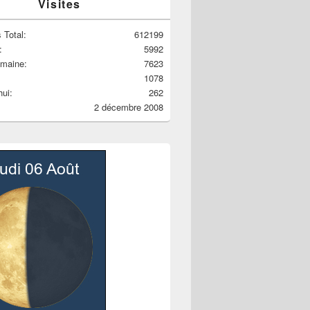
Visites
 Total:
612199
:
5992
emaine:
7623
1078
hui:
262
2 décembre 2008