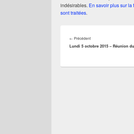
indésirables.
En savoir plus sur l
sont traitées
.
Navigation
de
Article
←
Précédent
l’article
Lundi 5 octobre 2015 – Réunion d
précédent :