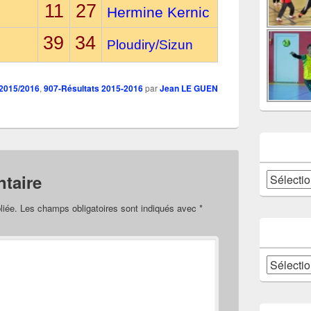
11
27
Hermine Kernic
39
34
Ploudiry/Sizun
 2015/2016
,
907-Résultats 2015-2016
par
Jean LE GUEN
Catégories
taire
liée.
Les champs obligatoires sont indiqués avec
*
Archives