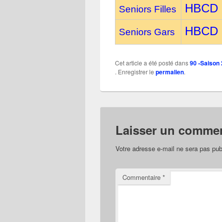
HBCD
Seniors Filles
HBCD
Seniors Gars
Cet article a été posté dans
90 -Saison
. Enregistrer le
permalien
.
Laisser un commen
Votre adresse e-mail ne sera pas pub
Commentaire
*