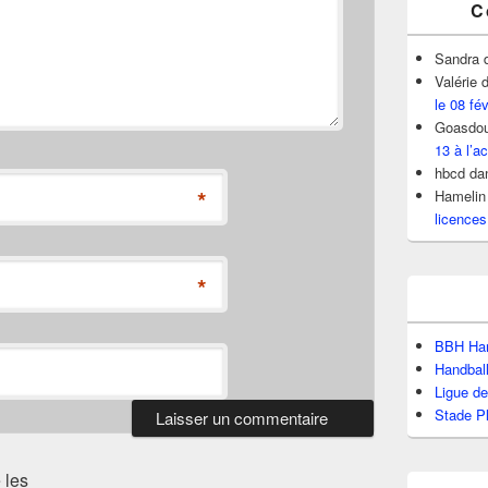
C
Sandra
Valérie
d
le 08 fé
Goasdou
13 à l’ac
hbcd
da
*
Hamelin
licences
*
BBH Han
Handbal
Ligue d
Stade P
 les