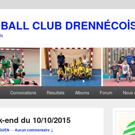
DBALL CLUB DRENNÉCOİ
is
Convocations
Résultats
Albums
Forum
Nous 
Zone
principale
k-end du 10/10/2015
de
widget
 GUEN
—
Aucun commentaire ↓
pour