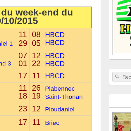
la
barre
 du week-end du
latérale
0/10/2015
11
08
HBCD
HBCD
29
05
iel 1
07
12
HBCD
01
22
HBCD
nd 3
17
11
Recherche 
HBCD
Rech
11
26
Plabennec
18
19
Saint-Thonan
23
12
Ploudaniel
17
11
Briec