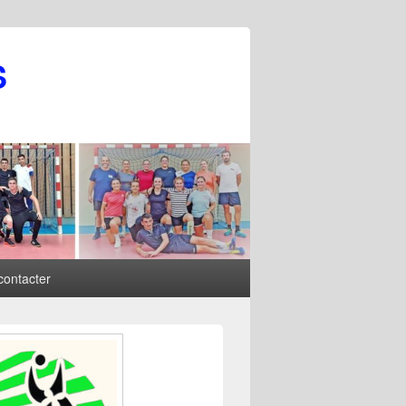
S
contacter