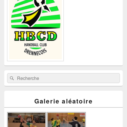
pour
la
barre
latérale
Recherche :
Rechercher
Galerie aléatoire