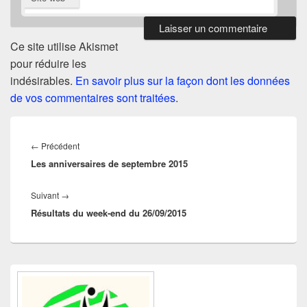
Ce site utilise Akismet
pour réduire les
indésirables.
En savoir plus sur la façon dont les données
de vos commentaires sont traitées
.
Navigation
de
Article
←
Précédent
l’article
Les anniversaires de septembre 2015
précédent :
Article
Suivant
→
Résultats du week-end du 26/09/2015
suivant :
Zone
principale
de
widget