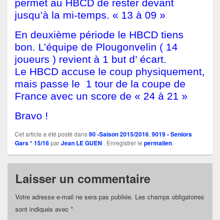
permet au HBCD de rester devant
jusqu’à la mi-temps. « 13 à 09 »
En deuxième période le HBCD tiens
bon. L’équipe de Plougonvelin ( 14
joueurs ) revient à 1 but d’ écart.
Le HBCD accuse le coup physiquement,
mais passe le 1 tour de la coupe de
France avec un score de « 24 à 21 »
Bravo !
Cet article a été posté dans
90 -Saison 2015/2016
,
9019 - Seniors
Gars * 15/16
par
Jean LE GUEN
. Enregistrer le
permalien
.
Laisser un commentaire
Votre adresse e-mail ne sera pas publiée.
Les champs obligatoires
sont indiqués avec
*