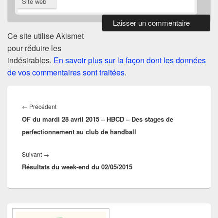
Site web
Ce site utilise Akismet
pour réduire les
indésirables.
En savoir plus sur la façon dont les données
de vos commentaires sont traitées
.
Navigation
de
Article
←
Précédent
l’article
OF du mardi 28 avril 2015 – HBCD – Des stages de
précédent :
perfectionnement au club de handball
Article
Suivant
→
Résultats du week-end du 02/05/2015
suivant :
Zone
principale