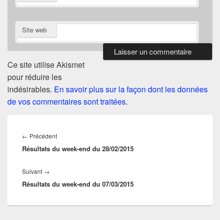
Site web
Ce site utilise Akismet
pour réduire les
indésirables.
En savoir plus sur la façon dont les données
de vos commentaires sont traitées
.
Navigation
de
Article
←
Précédent
l’article
Résultats du week-end du 28/02/2015
précédent :
Article
Suivant
→
Résultats du week-end du 07/03/2015
suivant :