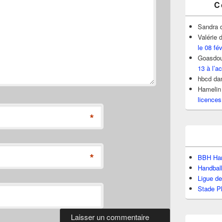
C
Sandra
Valérie
d
le 08 fé
Goasdou
13 à l’ac
hbcd
da
Hamelin
licences
*
*
BBH Han
Handbal
Ligue d
Stade P