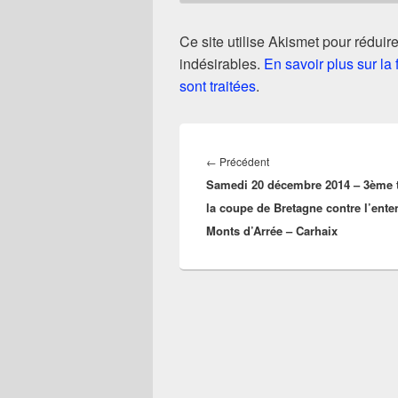
Ce site utilise Akismet pour réduire
indésirables.
En savoir plus sur l
sont traitées
.
Navigation
de
Article
←
Précédent
l’article
Samedi 20 décembre 2014 – 3ème 
précédent :
la coupe de Bretagne contre l’ente
Monts d’Arrée – Carhaix