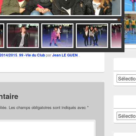
DSC_0293a
 2014/2015
,
99 -Vie du Club
par
Jean LE GUEN
.
Catégories
taire
liée.
Les champs obligatoires sont indiqués avec
*
Archives