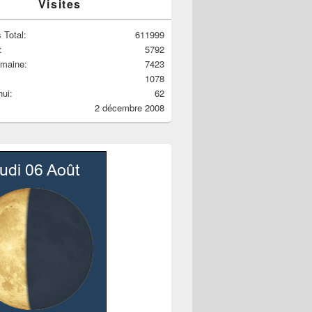
Visites
 Total:
611999
:
5792
emaine:
7423
1078
hui:
62
2 décembre 2008