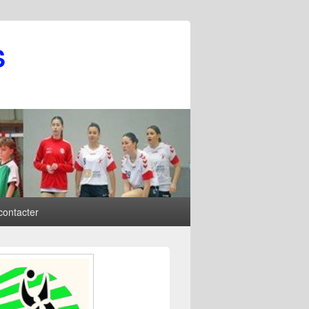
S
contacter