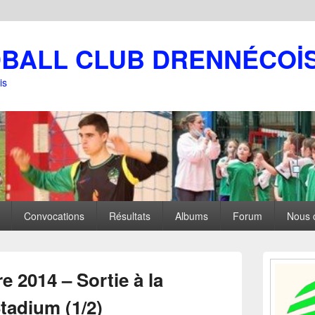
DBALL CLUB DRENNÉCOİ
is
Convocations
Résultats
Albums
Forum
Nous 
Zone
principale
 2014 – Sortie à la
de
widget
Stadium (1/2)
pour