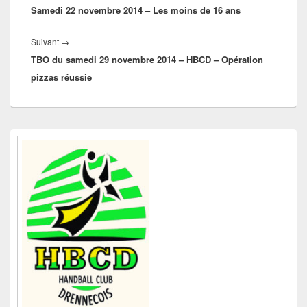
l’article
Samedi 22 novembre 2014 – Les moins de 16 ans
précédent :
Article
Suivant
→
TBO du samedi 29 novembre 2014 – HBCD – Opération
suivant :
pizzas réussie
Zone
principale
de
widget
pour
la
barre
latérale