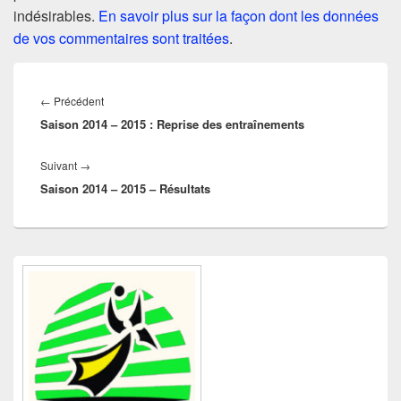
indésirables.
En savoir plus sur la façon dont les données
de vos commentaires sont traitées
.
Navigation
de
Article
←
Précédent
l’article
Saison 2014 – 2015 : Reprise des entraînements
précédent :
Article
Suivant
→
Saison 2014 – 2015 – Résultats
suivant :
Zone
principale
de
widget
pour
la
barre
latérale