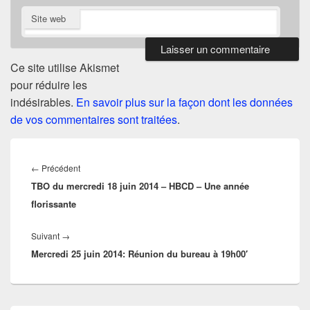
Site web
Ce site utilise Akismet
pour réduire les
indésirables.
En savoir plus sur la façon dont les données
de vos commentaires sont traitées
.
Navigation
de
Article
←
Précédent
l’article
TBO du mercredi 18 juin 2014 – HBCD – Une année
précédent :
florissante
Article
Suivant
→
Mercredi 25 juin 2014: Réunion du bureau à 19h00′
suivant :