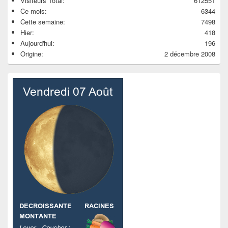
Visiteurs Total:
612551
Ce mois:
6344
Cette semaine:
7498
Hier:
418
Aujourd'hui:
196
Origine:
2 décembre 2008