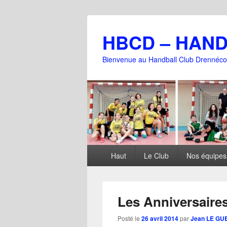
HBCD – HAN
Bienvenue au Handball Club Drennéco
Menu
Haut
Le Club
Nos équipes
principal
Les Anniversaire
Posté le
26 avril 2014
par
Jean LE GU