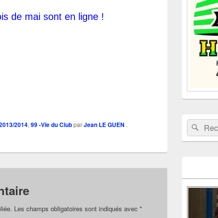
la
barre
s de mai sont en ligne !
latérale
Recherche 
Rech
 2013/2014
,
99 -Vie du Club
par
Jean LE GUEN
.
taire
liée.
Les champs obligatoires sont indiqués avec
*