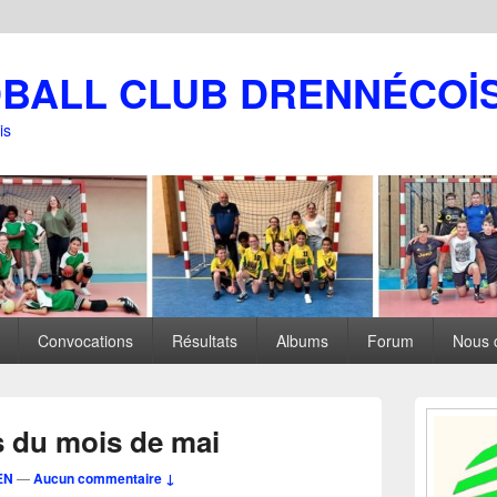
DBALL CLUB DRENNÉCOİ
is
Convocations
Résultats
Albums
Forum
Nous 
Zone
principale
s du mois de mai
de
widget
EN
—
Aucun commentaire ↓
pour