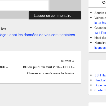
C
Sandra
Valérie
d
le 08 fé
Goasdou
 les
13 à l’ac
a façon dont les données de vos commentaires
hbcd
da
Hamelin
licences
Article
Suivant
→
HBCD –
TBO du jeudi 24 avril 2014 – HBCD –
suivant :
Chasse aux œufs sous la bruine
BBH Han
Handbal
Ligue d
Stade P