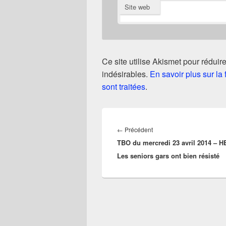
Site web
Ce site utilise Akismet pour réduire
indésirables.
En savoir plus sur l
sont traitées
.
Navigation
de
Article
←
Précédent
l’article
TBO du mercredi 23 avril 2014 – 
précédent :
Les seniors gars ont bien résisté