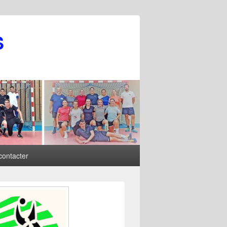
S
contacter