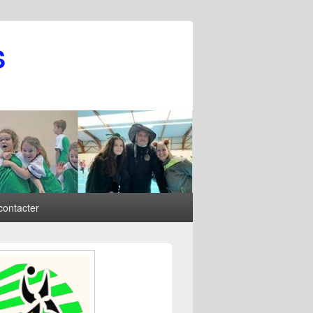
S
contacter