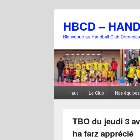
HBCD – HAN
Bienvenue au Handball Club Drennéco
Menu
Haut
Le Club
Nos équipes
principal
TBO du jeudi 3 av
ha farz apprécié