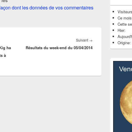
 les
a façon dont les données de vos commentaires
Visiteurs
Ce mois
Cette s
Hier:
Aujourd'
Article
Suivant
→
Origine:
Kig ha
Résultats du week-end du 05/04/2014
suivant :
ts à