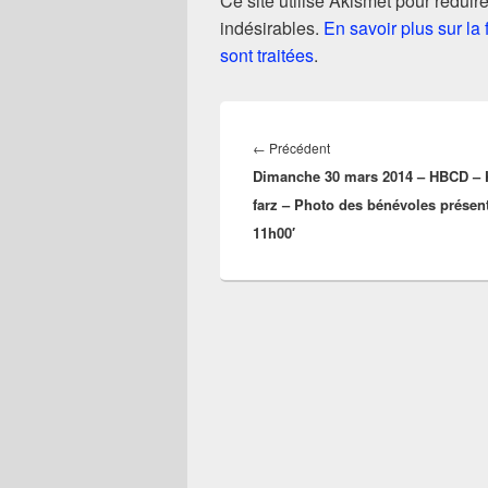
Ce site utilise Akismet pour réduire
indésirables.
En savoir plus sur l
sont traitées
.
Navigation
de
Article
←
Précédent
l’article
Dimanche 30 mars 2014 – HBCD – 
précédent :
farz – Photo des bénévoles présen
11h00′