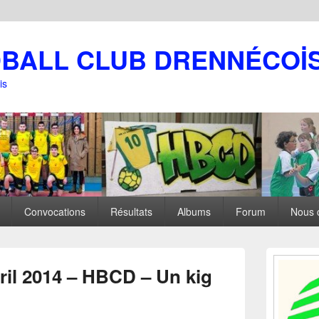
DBALL CLUB DRENNÉCOİ
is
Convocations
Résultats
Albums
Forum
Nous 
Zone
principale
ril 2014 – HBCD – Un kig
de
widget
pour
la