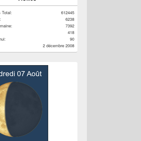
 Total:
612445
:
6238
emaine:
7392
418
hui:
90
2 décembre 2008