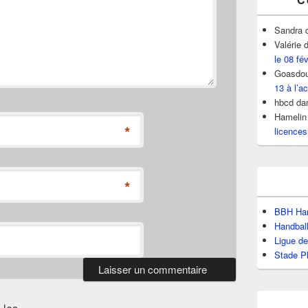
Sandra
Valérie
d
le 08 fé
Goasdou
13 à l’ac
hbcd
da
Hamelin
*
licences
*
BBH Han
Handbal
Ligue d
Stade P