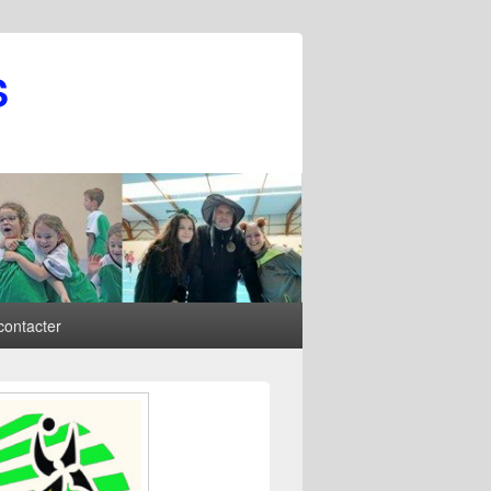
S
contacter