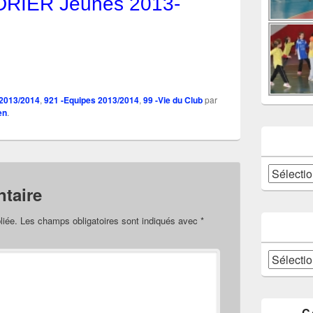
RIER Jeunes 2013-
 2013/2014
,
921 -Equipes 2013/2014
,
99 -Vie du Club
par
en
.
Catégories
taire
liée.
Les champs obligatoires sont indiqués avec
*
Archives
C