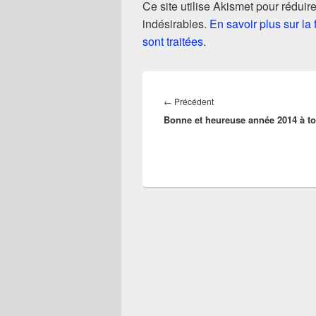
Ce site utilise Akismet pour réduire
indésirables.
En savoir plus sur l
sont traitées
.
Navigation
de
Article
←
Précédent
l’article
Bonne et heureuse année 2014 à t
précédent :