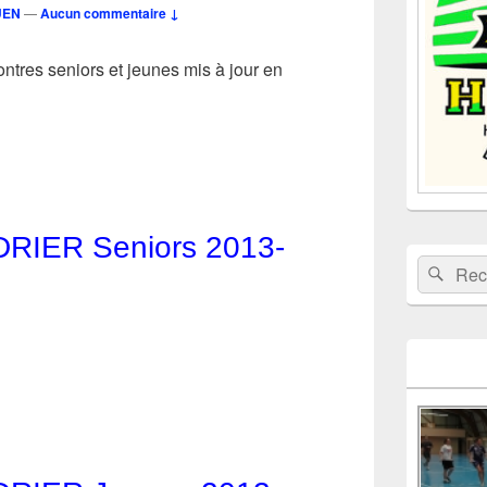
UEN
—
Aucun commentaire ↓
barre
latérale
ontres seniors et jeunes mis à jour en
RIER Seniors 2013-
Recherche 
Rech