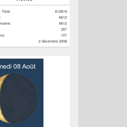
 Total:
612819
:
6612
emaine:
6612
357
hui:
107
2 décembre 2008