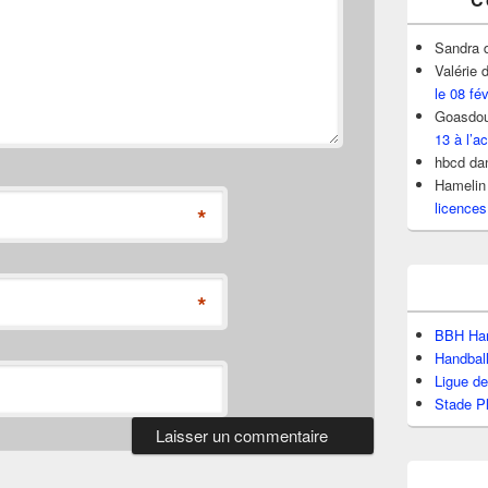
Sandra
Valérie
d
le 08 fé
Goasdou
13 à l’ac
hbcd
da
Hamelin
licences
*
*
BBH Han
Handbal
Ligue d
Stade P