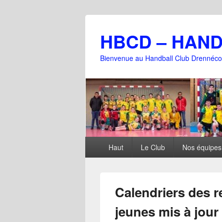
HBCD – HAN
Bienvenue au Handball Club Drennéco
Menu
Haut
Le Club
Nos équipes
principal
Calendriers des r
jeunes mis à jour