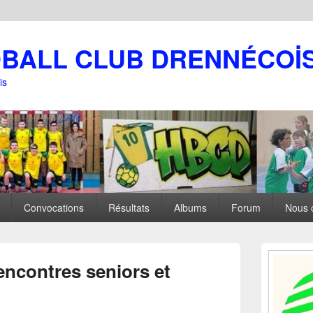
DBALL CLUB DRENNÉCOİ
is
Convocations
Résultats
Albums
Forum
Nous 
Zone
principale
encontres seniors et
de
widget
pour
la