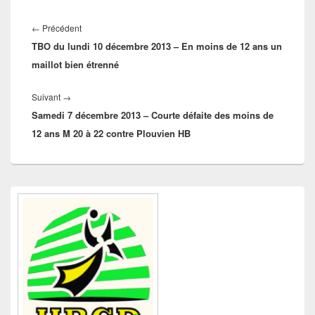
Navigation
de
Article
←
Précédent
l’article
TBO du lundi 10 décembre 2013 – En moins de 12 ans un
précédent :
maillot bien étrenné
Article
Suivant
→
Samedi 7 décembre 2013 – Courte défaite des moins de
suivant :
12 ans M 20 à 22 contre Plouvien HB
Zone
principale
de
widget
pour
la
barre
latérale