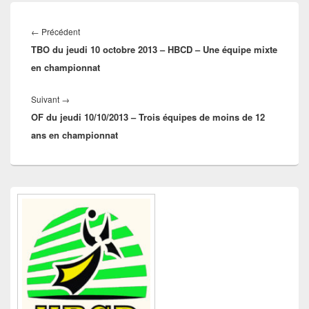
Navigation
de
Article
←
Précédent
l’article
TBO du jeudi 10 octobre 2013 – HBCD – Une équipe mixte
précédent :
en championnat
Article
Suivant
→
OF du jeudi 10/10/2013 – Trois équipes de moins de 12
suivant :
ans en championnat
Zone
principale
de
widget
pour
la
barre
latérale