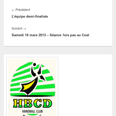
Navigation
de
Article
←
Précédent
l’article
L’équipe demi-finaliste
précédent :
Article
Suivant
→
Samedi 16 mars 2013 – Séance 1ers pas au Coat
suivant :
Zone
principale
de
widget
pour
la
barre
latérale