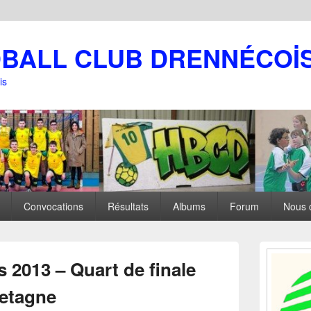
DBALL CLUB DRENNÉCOİ
is
Convocations
Résultats
Albums
Forum
Nous 
Zone
principale
 2013 – Quart de finale
de
widget
retagne
pour
la