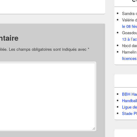
Sandra
Valérie
d
le 08 fé
Goasdou
taire
13 à l’ac
hbcd
da
liée.
Les champs obligatoires sont indiqués avec
*
Hamelin
licences
BBH Han
Handbal
Ligue d
Stade P