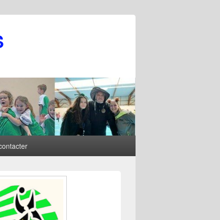
S
contacter