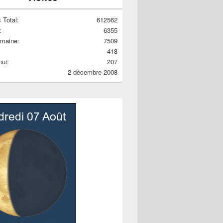
 Total:
612562
:
6355
emaine:
7509
418
hui:
207
2 décembre 2008