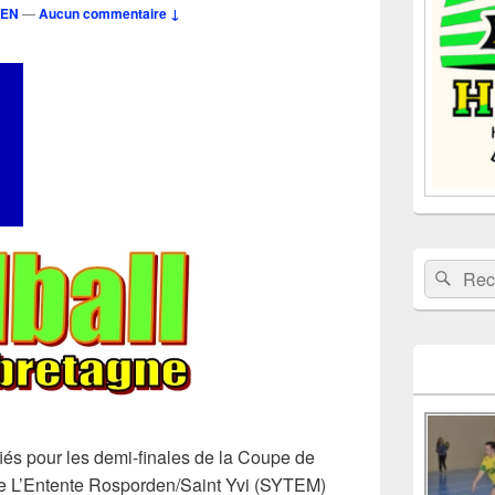
UEN
—
Aucun commentaire ↓
barre
latérale
Recherche 
Rech
fiés pour les demi-finales de la Coupe de
de L’Entente Rosporden/Saint Yvi (SYTEM)