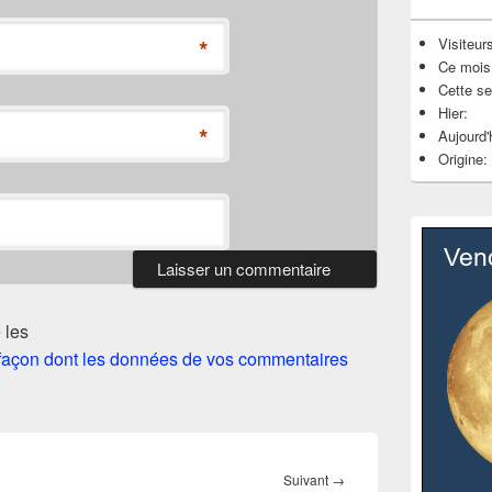
*
Visiteurs
Ce mois
Cette s
Hier:
*
Aujourd'
Origine:
 les
a façon dont les données de vos commentaires
Article
Suivant
→