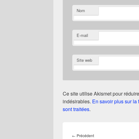
Nom
E-mail
Site web
Ce site utilise Akismet pour réduire
indésirables.
En savoir plus sur l
sont traitées
.
Navigation
de
Article
←
Précédent