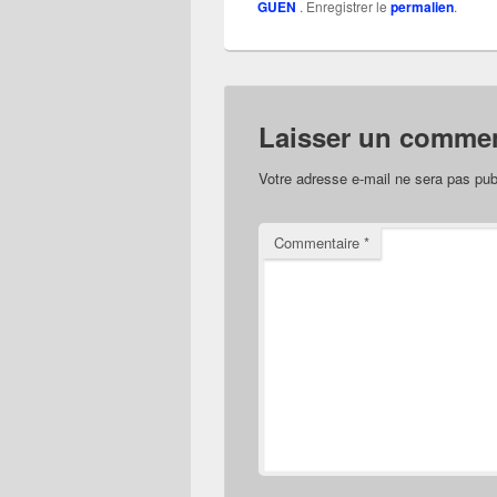
GUEN
. Enregistrer le
permalien
.
Laisser un commen
Votre adresse e-mail ne sera pas pub
Commentaire
*