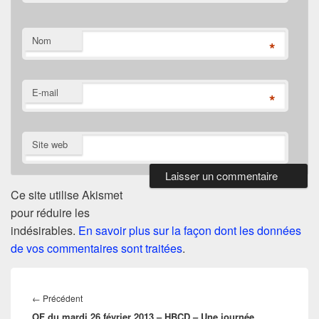
Nom
*
E-mail
*
Site web
Ce site utilise Akismet
pour réduire les
indésirables.
En savoir plus sur la façon dont les données
de vos commentaires sont traitées
.
Navigation
de
Article
←
Précédent
l’article
OF du mardi 26 février 2013 – HBCD – Une journée
précédent :