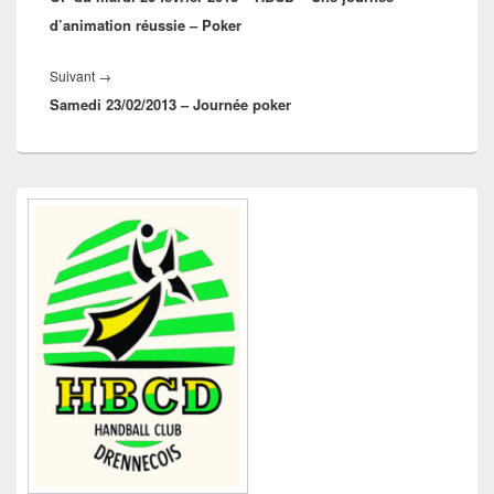
d’animation réussie – Poker
Article
Suivant
→
Samedi 23/02/2013 – Journée poker
suivant :
Zone
principale
de
widget
pour
la
barre
latérale