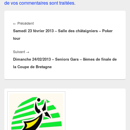
de vos commentaires sont traitées
.
Navigation
de
Article
←
Précédent
l’article
Samedi 23 février 2013 – Salle des châtaigniers – Poker
précédent :
tour
Article
Suivant
→
Dimanche 24/02/2013 – Seniors Gars – 8èmes de finale de
suivant :
la Coupe de Bretagne
Zone
principale
de
widget
pour
la
barre
latérale