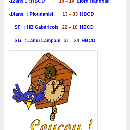
-12ans 1 : HBCD
18 – 10
Elorn Handball
-14ans : Ploudaniel
13 – 33
HBCD
SF : HB Gabéricois
22 – 10
HBCD
SG : Landi-Lampaul
31 – 24
HBCD