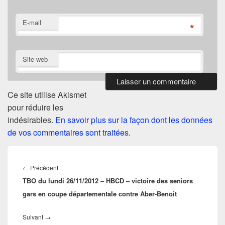
E-mail
*
Site web
Ce site utilise Akismet
pour réduire les
indésirables.
En savoir plus sur la façon dont les données
de vos commentaires sont traitées
.
Navigation
de
Article
←
Précédent
l’article
TBO du lundi 26/11/2012 – HBCD – victoire des seniors
précédent :
gars en coupe départementale contre Aber-Benoit
Article
Suivant
→