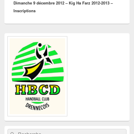
Dimanche 9 décembre 2012 – Kig Ha Farz 2012-2013 –
suivant :
Inscriptions
Zone
principale
de
widget
pour
la
barre
latérale
Recherche :
Rechercher