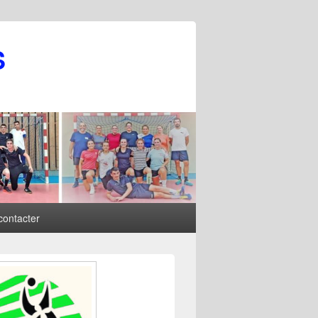
S
contacter