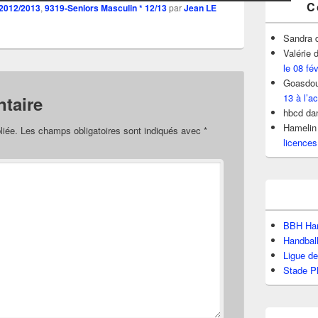
C
 2012/2013
,
9319-Seniors Masculin * 12/13
par
Jean LE
Sandra
Valérie
d
le 08 fé
Goasdou
13 à l’ac
taire
hbcd
da
Hamelin
liée.
Les champs obligatoires sont indiqués avec
*
licences
BBH Han
Handbal
Ligue d
Stade P