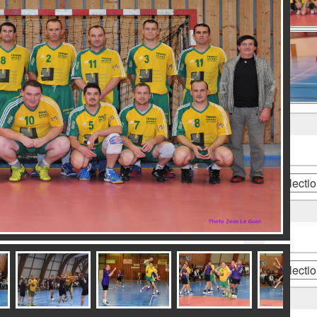
Catégories
dsc_0544a
Archives