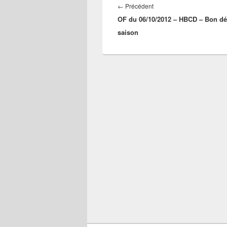
de
Article
←
Précédent
l’article
OF du 06/10/2012 – HBCD – Bon dé
précédent :
saison