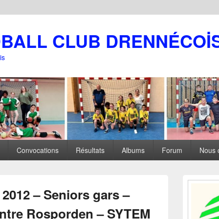
DBALL CLUB DRENNÉCOİ
is
Convocations
Résultats
Albums
Forum
Nous 
Zone
principale
2012 – Seniors gars –
de
widget
ontre Rosporden – SYTEM
pour