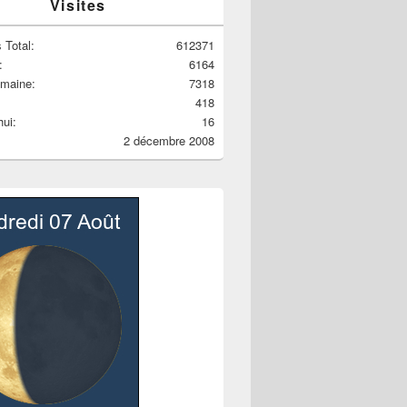
Visites
 Total:
612371
:
6164
emaine:
7318
418
hui:
16
2 décembre 2008