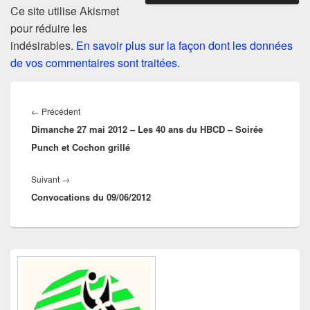
Ce site utilise Akismet
pour réduire les
indésirables.
En savoir plus sur la façon dont les données
de vos commentaires sont traitées
.
Navigation
de
Article
←
Précédent
l’article
Dimanche 27 mai 2012 – Les 40 ans du HBCD – Soirée
précédent :
Punch et Cochon grillé
Article
Suivant
→
Convocations du 09/06/2012
suivant :
Zone
principale
de
widget
pour