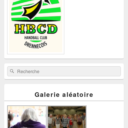
la
barre
latérale
Recherche :
Rechercher
Galerie aléatoire