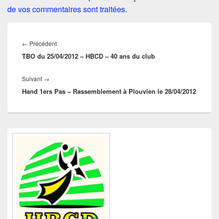
de vos commentaires sont traitées
.
Navigation
de
Article
←
Précédent
l’article
TBO du 25/04/2012 – HBCD – 40 ans du club
précédent :
Article
Suivant
→
Hand 1ers Pas – Rassemblement à Plouvien le 28/04/2012
suivant :
Zone
principale
de
widget
pour
la
barre
latérale