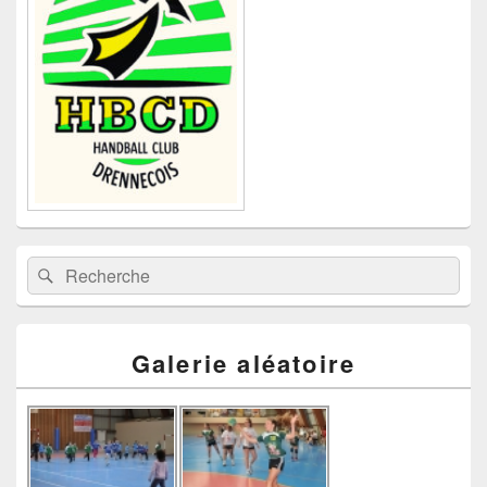
la
barre
latérale
Recherche :
Rechercher
Galerie aléatoire