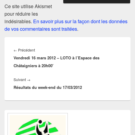
Ce site utilise Akismet
pour réduire les
indésirables.
En savoir plus sur la façon dont les données
de vos commentaires sont traitées
.
Navigation
de
Article
←
Précédent
l’article
Vendredi 16 mars 2012 – LOTO à l’Espace des
précédent :
Châtaigniers à 20h00′
Article
Suivant
→
Résultats du week-end du 17/03/2012
suivant :
Zone
principale
de
widget
pour