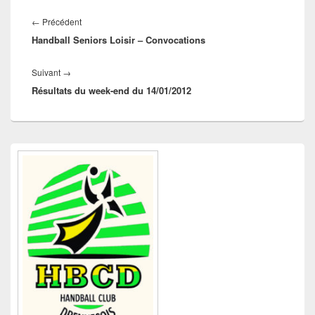
Navigation
de
Article
←
Précédent
l’article
Handball Seniors Loisir – Convocations
précédent :
Article
Suivant
→
Résultats du week-end du 14/01/2012
suivant :
Zone
principale
de
widget
pour
la
barre
latérale