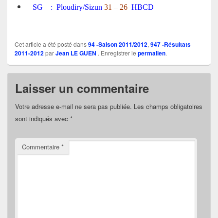
SG : Ploudiry/Sizun
31 – 26
HBCD
Cet article a été posté dans
94 -Saison 2011/2012
,
947 -Résultats
2011-2012
par
Jean LE GUEN
. Enregistrer le
permalien
.
Laisser un commentaire
Votre adresse e-mail ne sera pas publiée.
Les champs obligatoires
sont indiqués avec
*
Commentaire
*