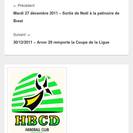
de
Article
←
Précédent
l’article
Mardi 27 décembre 2011 – Sortie de Noël à la patinoire de
précédent :
Brest
Article
Suivant
→
30/12/2011 – Arvor 29 remporte la Coupe de la Ligue
suivant :
Zone
principale
de
widget
pour
la
barre
latérale