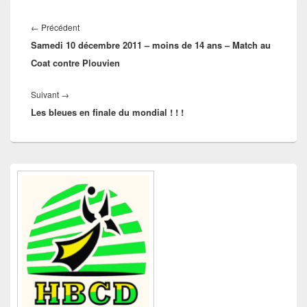
Navigation
de
Article
←
Précédent
l’article
Samedi 10 décembre 2011 – moins de 14 ans – Match au
précédent :
Coat contre Plouvien
Article
Suivant
→
Les bleues en finale du mondial ! ! !
suivant :
Zone
principale
de
widget
pour
la
barre
latérale