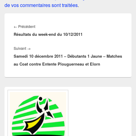
de vos commentaires sont traitées
.
Navigation
de
Article
←
Précédent
l’article
Résultats du week-end du 10/12/2011
précédent :
Article
Suivant
→
Samedi 10 décembre 2011 – Débutants 1 Jaune – Matches
suivant :
au Coat contre Entente Plouguerneau et Elorn
Zone
principale
de
widget
pour
la
barre
latérale