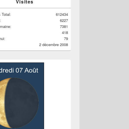
Visites
 Total:
612434
:
6227
emaine:
7381
418
hui:
79
2 décembre 2008