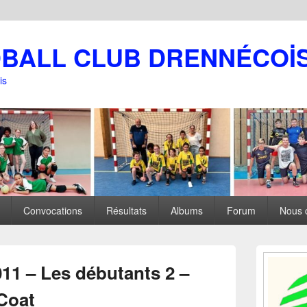
DBALL CLUB DRENNÉCOİ
is
Convocations
Résultats
Albums
Forum
Nous 
Zone
principale
011 – Les débutants 2 –
de
widget
Coat
pour