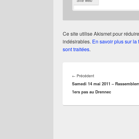
Site web
Ce site utilise Akismet pour réduire
indésirables.
En savoir plus sur l
sont traitées
.
Navigation
de
Article
←
Précédent
l’article
Samedi 14 mai 2011 – Rassemble
précédent :
1ers pas au Drennec