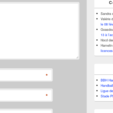
C
Sandra
Valérie
d
le 08 fé
Goasdou
13 à l’ac
hbcd
da
Hamelin
licences
*
BBH Han
Handbal
Ligue d
*
Stade P