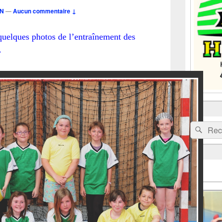
la
EN
—
Aucun commentaire ↓
barre
latérale
quelques photos de l’entraînement des
.
Recherche 
Rech