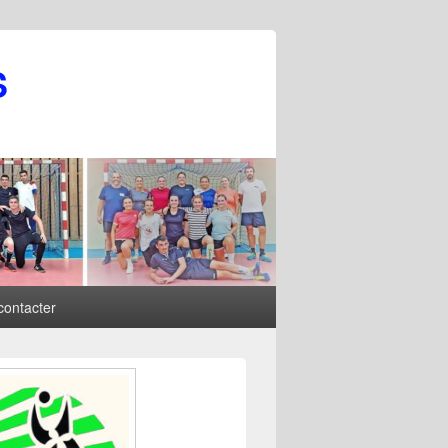
S
contacter