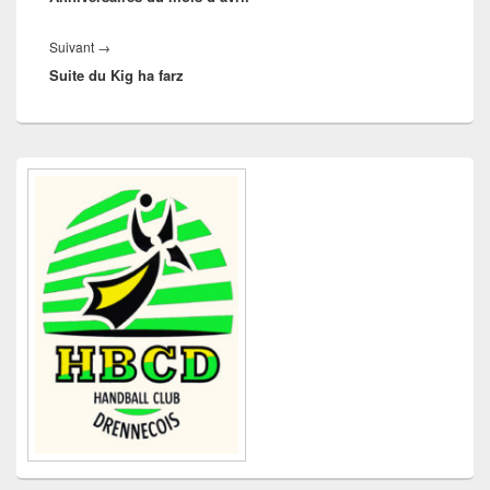
Article
Suivant
→
Suite du Kig ha farz
suivant :
Zone
principale
de
widget
pour
la
barre
latérale