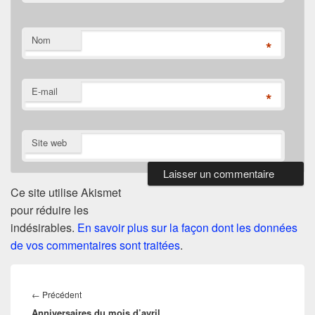
Nom
*
E-mail
*
Site web
Ce site utilise Akismet
pour réduire les
indésirables.
En savoir plus sur la façon dont les données
de vos commentaires sont traitées
.
Navigation
de
Article
←
Précédent
l’article
Anniversaires du mois d’avril
précédent :