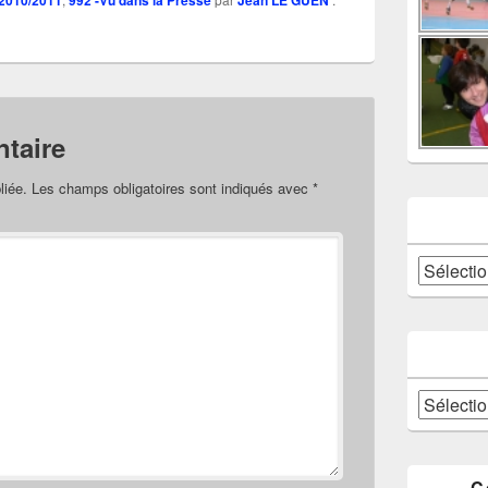
 2010/2011
992 -Vu dans la Presse
Jean LE GUEN
taire
liée.
Les champs obligatoires sont indiqués avec
*
Catégories
Archives
C