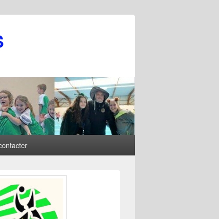
S
contacter