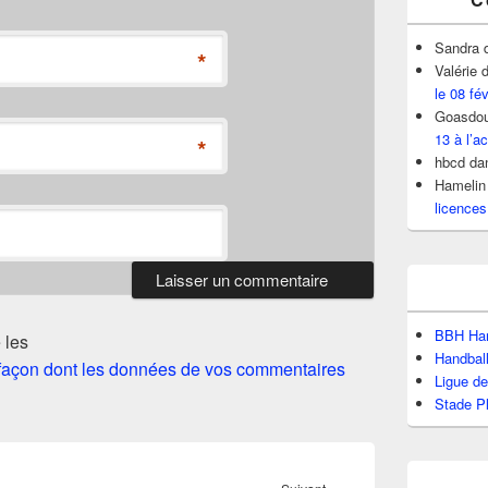
Sandra
*
Valérie
d
le 08 fé
Goasdou
13 à l’ac
*
hbcd
da
Hamelin
licences
BBH Han
 les
Handbal
a façon dont les données de vos commentaires
Ligue d
Stade P