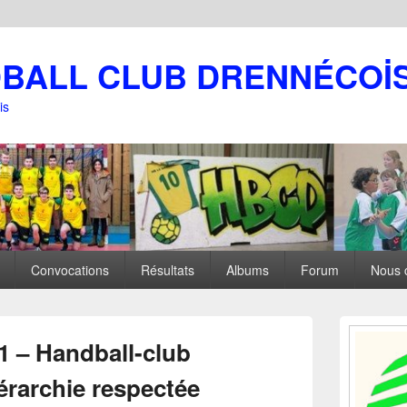
DBALL CLUB DRENNÉCOİ
is
Convocations
Résultats
Albums
Forum
Nous 
Zone
principale
1 – Handball-club
de
widget
érarchie respectée
pour
la