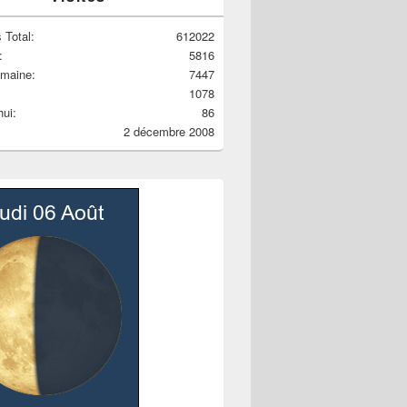
 Total:
612022
:
5816
emaine:
7447
1078
hui:
86
2 décembre 2008