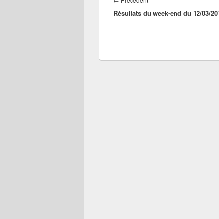
Article
←
Précédent
l’article
Résultats du week-end du 12/03/20
précédent :