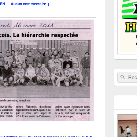
UEN
—
Aucun commentaire ↓
barre
latérale
Recherche 
Rech
,
par
.