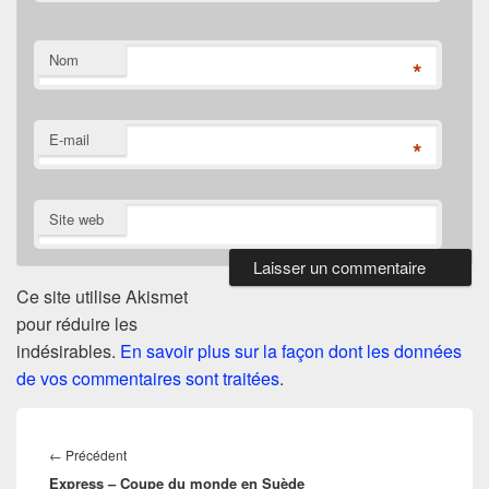
Nom
*
E-mail
*
Site web
Ce site utilise Akismet
pour réduire les
indésirables.
En savoir plus sur la façon dont les données
de vos commentaires sont traitées
.
Navigation
de
Article
←
Précédent
l’article
Express – Coupe du monde en Suède
précédent :