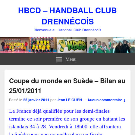
HBCD – HANDBALL CLUB
DRENNÉCOİS
Bienvenue au Handball Club Drennécois
Menu
Coupe du monde en Suède – Bilan au
25/01/2011
Posté le
25 janvier 2011
par
Jean LE GUEN
—
Aucun commentaire ↓
La France déjà qualifiée pour les demi-finales
termine ce soir première de son groupe en battant les
islandais 34 à 28. Vendredi à 18h00′ elle affrontera
la Suède pour une nouvelle place en finale.