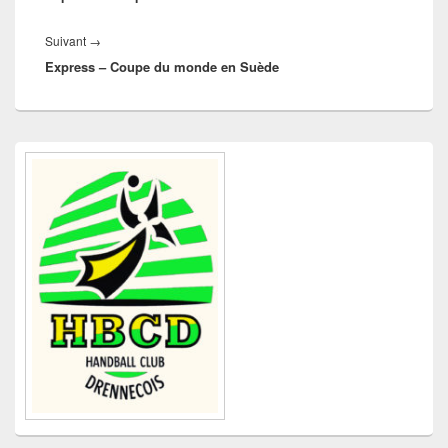
Article
Suivant
→
Express – Coupe du monde en Suède
suivant :
Zone
principale
de
widget
pour
la
barre
latérale