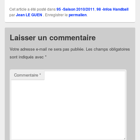
Cet article a été posté dans
95 -Saison 2010/2011
,
98 -Infos Handball
par
Jean LE GUEN
. Enregistrer le
permalien
.
Laisser un commentaire
Votre adresse e-mail ne sera pas publiée.
Les champs obligatoires
sont indiqués avec
*
Commentaire
*