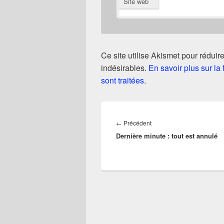
Site web
Ce site utilise Akismet pour réduire
indésirables.
En savoir plus sur l
sont traitées
.
Navigation
de
Article
←
Précédent
l’article
Dernière minute : tout est annulé
précédent :