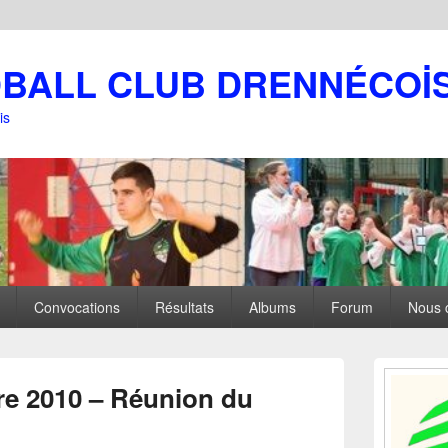
DBALL CLUB DRENNÉCOİ
is
Convocations
Résultats
Albums
Forum
Nous 
Zone
principale
e 2010 – Réunion du
de
widget
pour