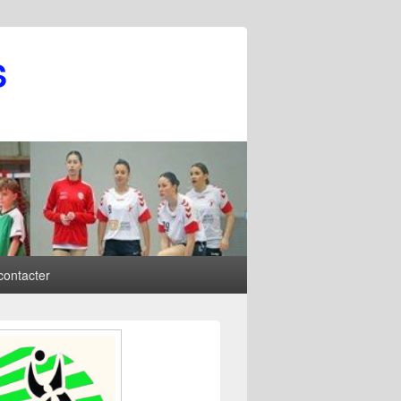
S
contacter