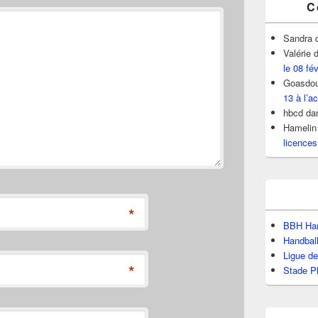
C
Sandra
Valérie
d
le 08 fé
Goasdou
13 à l’ac
hbcd
da
Hamelin
licences
*
BBH Han
Handbal
Ligue d
*
Stade P