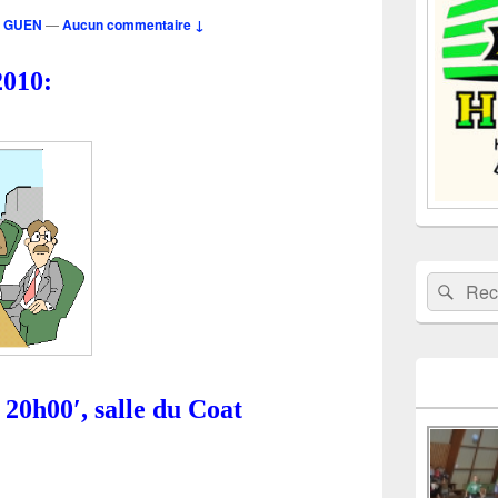
la
E GUEN
—
Aucun commentaire ↓
barre
latérale
2010:
Recherche 
Rech
20h00′, salle du Coat