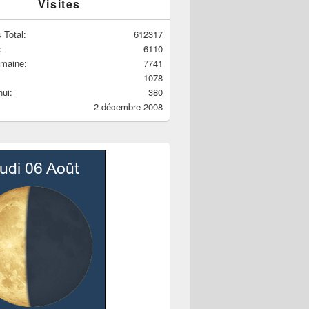
Visites
 Total:
612317
:
6110
emaine:
7741
1078
hui:
380
2 décembre 2008