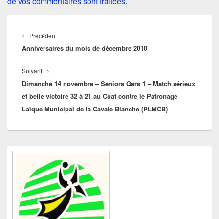
de vos commentaires sont traitées
.
Navigation
de
Article
←
Précédent
l’article
Anniversaires du mois de décembre 2010
précédent :
Article
Suivant
→
Dimanche 14 novembre – Seniors Gars 1 – Match sérieux
suivant :
et belle victoire 32 à 21 au Coat contre le Patronage
Laïque Municipal de la Cavale Blanche (PLMCB)
Zone
principale
de
widget
pour
la
barre
latérale