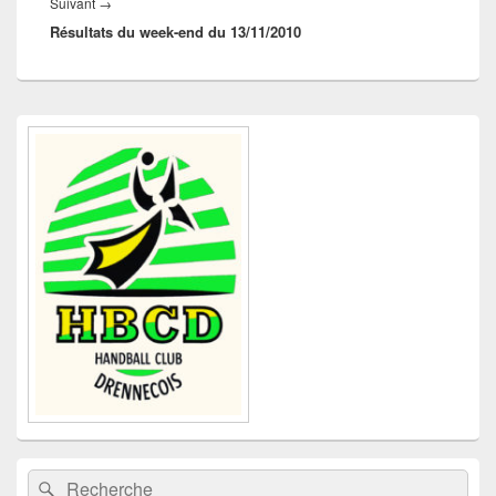
Article
Suivant
→
Résultats du week-end du 13/11/2010
suivant :
Zone
principale
de
widget
pour
la
barre
latérale
Recherche :
Rechercher