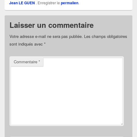
Jean LE GUEN
. Enregistrer le
permalien
.
Laisser un commentaire
Votre adresse e-mail ne sera pas publiée.
Les champs obligatoires
sont indiqués avec
*
Commentaire
*