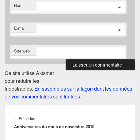
Nom
*
E-mail
*
Site web
Ce site utilise Akismet
pour réduire les
indésirables.
En savoir plus sur la façon dont les données
de vos commentaires sont traitées
.
Navigation
de
Article
←
Précédent
l’article
Anniversaires du mois de novembre 2010
précédent :