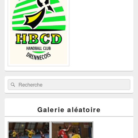
pour
la
barre
latérale
Recherche :
Rechercher
Galerie aléatoire