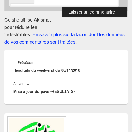
Ce site utilise Akismet
pour réduire les
indésirables.
En savoir plus sur la façon dont les données
de vos commentaires sont traitées
.
Navigation
de
Article
←
Précédent
l’article
Résultats du week-end du 06/11/2010
précédent :
Article
Suivant
→
Mise à jour du pavé -RESULTATS-
suivant :
Zone
principale
de
widget