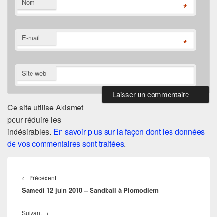
Nom
*
E-mail
*
Site web
Ce site utilise Akismet
pour réduire les
indésirables.
En savoir plus sur la façon dont les données
de vos commentaires sont traitées
.
Navigation
de
Article
←
Précédent
l’article
Samedi 12 juin 2010 – Sandball à Plomodiern
précédent :
Article
Suivant
→