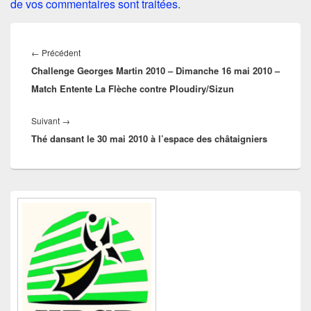
de vos commentaires sont traitées
.
Navigation
de
Article
←
Précédent
l’article
Challenge Georges Martin 2010 – Dimanche 16 mai 2010 –
précédent :
Match Entente La Flèche contre Ploudiry/Sizun
Article
Suivant
→
Thé dansant le 30 mai 2010 à l’espace des châtaigniers
suivant :
Zone
principale
de
widget
pour
la
barre
latérale